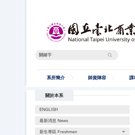
跳
到
主
要
內
容
區
搜尋
系所簡介
師資陣容
課
關於本系
ENGLISH
最新消息 News
新生專區 Freshmen