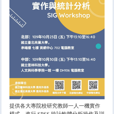
高教深耕 Sprout Project
產學合作 Industry Cooperation
校友專區 Alumni
應外月報 NTUBulletin
全校行事曆 Calendar
會議紀錄查詢 Minutes
失物招領 Lost & Found
徵才
提供各大專院校研究教師一人一機實作
模式，進行
SPSS
統計軟體分析操作及訓