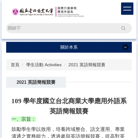
跳
到
主
要
搜尋
內
容
區
關於本系
關於本系
首頁
學生活動 Activities
2021 英語簡報競賽
ENGLISH
2021 英語簡報競賽
最新消息 News
新生專區 Freshmen
109 學年度國立台北商業大學應用外語系
學術活動 Events
英語簡報競賽
學生活動 Activities
一、宗旨：
鼓勵學生學以致用，培養跨域整合、語文運用、專業
語言學習測驗平臺 Test
溝通之實務能力，透過參與英語簡報競賽，提高對英