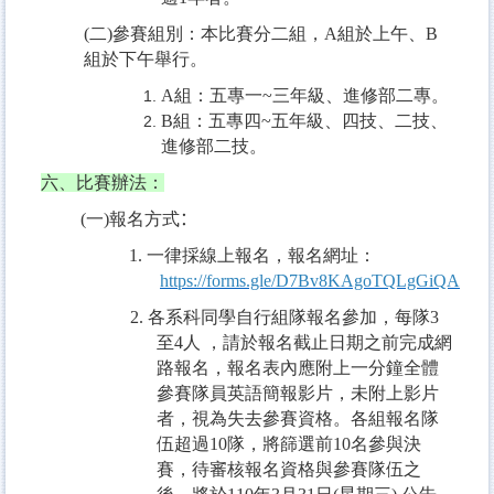
(
二
)
參賽組別：本比賽分二組，
A
組於上午、
B
組於下午舉行。
A
組：五專一
~
三年級、進修部二專。
B
組：五專四
~
五年級、四技、二技、
進修部二技。
六、比賽辦法：
(一
)
報名方式
：
1.
一律採線上報名，報名網址：
https://forms.gle/D7Bv8KAgoTQLgGiQA
2.
各系科同學自行組隊報名參加，每隊
3
至
4
人 ，請於報名截止日期之前完成網
路報名，報名表內應附上一分鐘全體
參賽隊員英語簡報影片，未附上影片
者，視為失去參賽資格。各組報名隊
伍超過
10
隊，將篩選前
10
名參與決
賽，待審核報名資格與參賽隊伍之