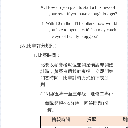
A. How do you plan to start a business of
your own if you have enough budget?
B. With 10 million NT dollars, how would
you like to open a café that may catch
the eye of beauty bloggers?
(
四
)
比賽
評分規則：
1.
比賽時間：
比賽以參賽者就位並開始演說即開始
計時，參賽者簡報結束後，立即開始
問答時間，比賽計時方式如下表所
列：
(1)A
組
(
五專一至三年級、進修二專
)
：
每隊簡報
4~5
分鐘、回答問題
1
分
鐘。
簡報
時間
提醒
剩