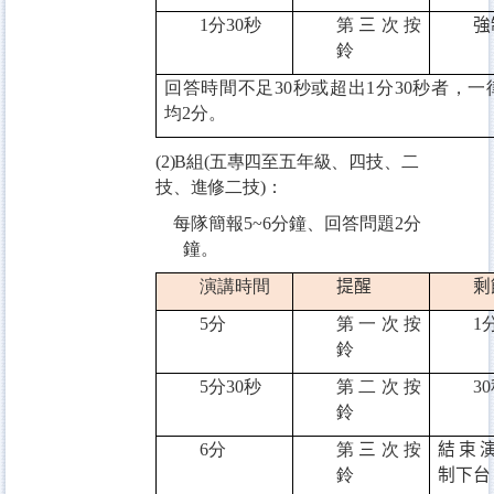
1
分
30
秒
第
三
次按
強
鈴
回答時間不足
30
秒或超出
1
分
30
秒者，一
均
2
分。
(2)B
組
(
五專四至五年級、四技、二
技、進修二技
)
：
每隊簡報
5~6
分鐘、回答問題
2
分
鐘。
演講時間
提醒
剩
5
分
第一次按
1
鈴
5
分
30
秒
第二次按
30
鈴
6
分
第
三
次按
結束
鈴
制下台