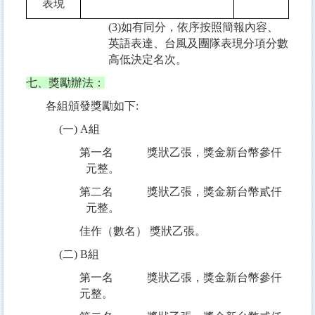
表現
(3)如有同分，依序按照簡報內容、
英語表達、台風及團隊表現分項分數
高低決定名次。
七、獎勵辦法：
各組頒發獎勵如下
:
(
一
) A
組
第一名 獎狀乙張，獎金新台幣參仟
元整。
第二名 獎狀乙張，獎金新台幣貳仟
元整。
佳作（數名） 獎狀乙張。
(
二
) B
組
第一名 獎狀乙張，獎金新台幣參仟
元整。