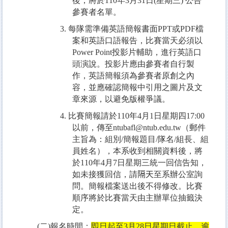
後，將於
110
年
3
月
31
日
(
星期三
)
公告
參賽者名單。
3.
每隊需準備英語簡報書面
PPT
或
PDF
檔
案和英語口語報告，比賽當天必須以
Power Point
投影片輔助，進行英語口
頭演說。投影片應由參賽者自行製
作，英語簡報須為參賽者原創之內
容，並應確認簡報中引用之圖片及文
章來源，以避免版權爭議。
4.
比賽簡報請於
110
年
4
月
1
日星期四
17:00
以前，傳至
ntubafl@ntub.edu.tw
（郵件
主旨為：組別
/
簡報題目
/
隊名
/
組長、組
員姓名），本系收到相關資料後，將
於
110
年
4
月
7
日星期三統一回信告知，
如未接獲回信，請
隔天
至系辦公室詢
問。簡報檔案送出後不得修改。比賽
順序將於比賽當天由主辦單位抽籤決
定。
(
二
)
報名時間：
即日起至
3
月
28
日星期日截止，逾