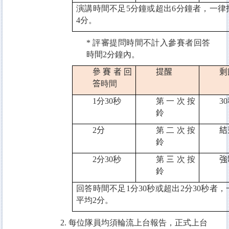
演講時間不足
5
分鐘或超出
6
分鐘者，一律
4
分。
*
評審提問時間不計入參賽者回答
時間
2
分鐘內。
參賽者回
提醒
剩
答
時間
1
分
30
秒
第一次按
30
鈴
2
分
第二次按
結
鈴
2
分
30
秒
第
三
次按
強
鈴
回答時間不足
1
分
30
秒或超出
2
分
30
秒者，
平均
2
分。
2.
每位隊員均須輪流上台報告，正式上台