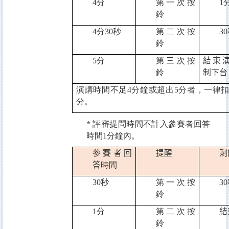
4
分
第一次按
1
鈴
4
分
30
秒
第二次按
30
鈴
5
分
第
三
次按
結束
鈴
制下台
演講時間不足
4
分鐘或超出
5
分者，一律
分。
*
評審提問時間不計入參賽者回答
時間
1
分鐘內。
參賽者回
提醒
剩
答
時間
30
秒
第一次按
30
鈴
1
分
第二次按
結
鈴