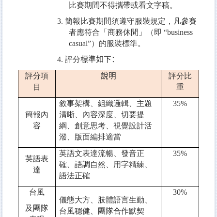
比賽期間不得攜帶或看文字稿。
3.
簡報比賽期間須遵守服裝規定，凡參賽
者應符合「商務休閒」（即
“business
casual”
）的服裝標準。
4.
評分
標準如下：
評分項
說明
評分比
目
重
敘事架構、組織邏輯、主題
35%
簡報內
清晰、內容深度、切要提
容
綱、創意思考、視覺設計活
潑、版面編排適當
英語文表達流暢、發音正
35%
英語表
確、語調自然、用字精練、
達
語法正確
台風
30%
儀態大方、肢體語言生動、
及團隊
台風穩健、團隊合作默契