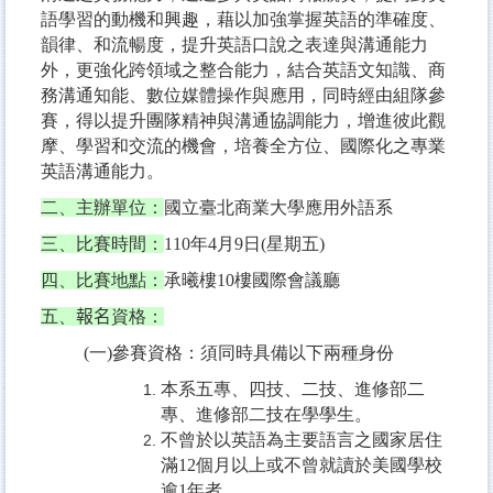
高教深耕 Sprout Project
語學習的動機和興趣，藉以加強掌握英語的準確度、
韻律、和流暢度，提升英語口說之表達與溝通能力
產學合作 Industry Cooperation
外，更強化跨領域之整合能力，結合英語文知識、商
校友專區 Alumni
務溝通知能、數位媒體操作與應用，同時經由組隊參
賽，得以提升團隊精神與溝通協調能力，增進彼此觀
應外月報 NTUBulletin
摩、學習和交流的機會，培養全方位、國際化之專業
英語溝通能力。
全校行事曆 Calendar
二、主辦單位：
國立臺北商業大學應用外語系
會議紀錄查詢 Minutes
三、比賽時間：
110
年
4
月
9
日
(
星期五
)
失物招領 Lost & Found
四、比賽地點：
承曦樓
10
樓國際會議廳
徵才
五、
報名
資格：
(
一
)
參賽資格：須同時具備以下兩種身份
本系五專、四技、二技、進修部二
專、進修部二技在學學生。
不曾於以英語為主要語言之國家居住
滿
12
個月以上或不曾就讀於美國學校
逾
1
年者。