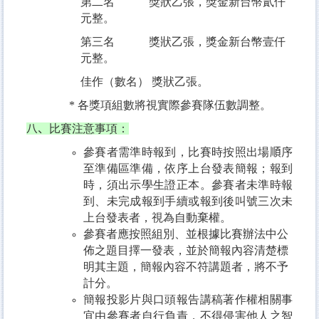
第二名 獎狀乙張，獎金新台幣貳仟
元整。
第三名 獎狀乙張，獎金新台幣壹仟
元整。
佳作（數名） 獎狀乙張。
*
各獎項組數將視實際參賽隊伍數調整。
八、
比賽注意事項：
參賽者需準時報到，比賽時按照出場
順
序
至準備區準備，依序上台發表簡報；報到
時，須出示學生證正本。參賽者未準時報
到、未完成報到手續或報到後叫號三次未
上台發表者，視為自動棄權。
參賽者應按照組別、並根據比賽辦法中公
佈之題目擇一發表，並於簡報內容清楚標
明其主題，簡報內容不符講題者，將不予
計分。
簡報投影片與口頭報告講稿著作權相關事
宜由參賽者自行負責，不得侵害他人之智