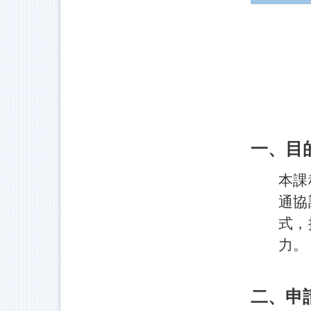
一、目
本課
通協
式，
力。
二、申