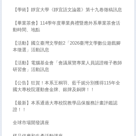
高教深耕 Sprout Project
【學術】靜宜大學《靜宜語文論叢》第十九卷徵稿訊息
產學合作 Industry Cooperation
【畢業茶會】114學年度畢業典禮暨應外系畢業茶會活
校友專區 Alumni
動時間、地點
應外月報 NTUBulletin
【活動】國立臺灣文學館2「2026臺灣文學數位遊戲腳
全校行事曆 Calendar
本徵選」活動訊息
會議紀錄查詢 Minutes
【活動】電腦基金會「會議展覽專業人員認證種子教師
研習會」活動訊息
失物招領 Lost & Found
徵才
【公告】狂賀！本系王桐羽、藍千妮分別獲得115年全
國大專校院運動會金牌、銀牌及銅牌！！
【最新】本系通過大專校院教學品保服務計畫評鑑認
證！！
全球市場開發講座
樣品供應和生產活動講座