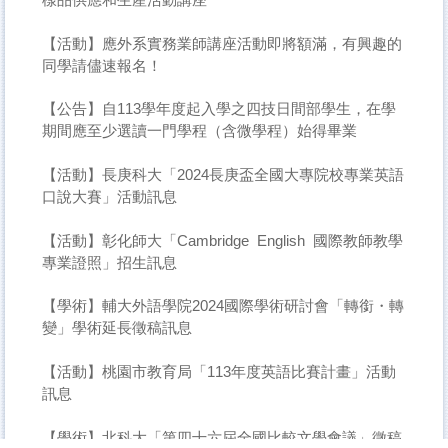
【活動】應外系實務業師講座活動即將額滿，有興趣的
同學請儘速報名！
【公告】自113學年度起入學之四技日間部學生，在學
期間應至少選讀一門學程（含微學程）始得畢業
【活動】長庚科大「2024長庚盃全國大專院校專業英語
口說大賽」活動訊息
【活動】彰化師大「Cambridge English 國際教師教學
專業證照」招生訊息
【學術】輔大外語學院2024國際學術研討會「轉銜・轉
變」學術延長徵稿訊息
【活動】桃園市教育局「113年度英語比賽計畫」活動
訊息
【學術】北科大「第四十六屆全國比較文學會議」徵稿