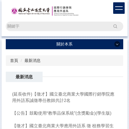
跳
到
主
要
搜尋
內
容
區
關於本系
關於本系
首頁
最新消息
ENGLISH
最新消息
最新消息 News
新生專區 Freshmen
(延長收件)【徵才】國立臺北商業大學國際行銷學院應
學術活動 Events
用外語系誠徵專任教師共計2名
學生活動 Activities
【公告】鼓勵使用“教學品保系統”(含獎勵金)(學生版)
語言學習測驗平臺 Test
【徵才】國立臺北商業大學應用外語系 徵 校務學習生