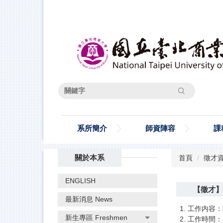
跳
到
主
要
內
容
區
搜尋
系所簡介
師資陣容
課
關於本系
首頁
徵才
ENGLISH
【徵才】
最新消息 News
1. 工作内容
新生專區 Freshmen
2. 工作時間：3/