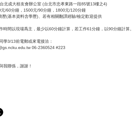
：台北成大校友會辦公室 (台北市忠孝東路一段85號13樓之4)
00元/60分鐘，1500元/90分鐘，
1800元/120分鐘
: 簡歷(基本資料含學歷)、若有相關翻譯經驗/檢定歡迎提供
作時間以現場爲主，最少以60分鐘計算，
若工作61分鐘，以90分鐘計算
同學3/13前電郵或來電接洽：
i@gs.ncku.edu.tw
06-
2360524 #223
與我聯係，謝謝！