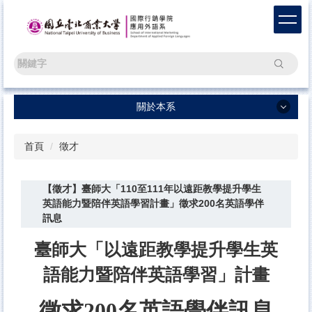
跳
到
主
要
搜尋
內
容
區
關於本系
關於本系
首頁
徵才
ENGLISH
【徵才】臺師大「110至111年以遠距教學提升學生
最新消息 News
英語能力暨陪伴英語學習計畫」徵求200名英語學伴
新生專區 Freshmen
訊息
學術活動 Events
臺師大「以遠距教學提升學生英
學生活動 Activities
語能力暨陪伴英語學習」計畫
語言學習測驗平臺 Test
徵求200名英語學伴訊息