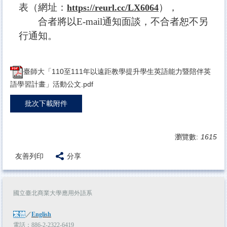
表
（網址：
），
https://reurl.cc/LX6064
合者將以E-mail通知面談，不合者恕不另
行通知。
臺師大「110至111年以遠距教學提升學生英語能力暨陪伴英
語學習計畫」活動公文.pdf
批次下載附件
瀏覽數:
1615
友善列印
分享
國立臺北商業大學應用外語系
繁體
／
English
電話：886-2-2322-6419