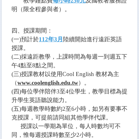
教學鐘點費
每小時250元
及國教署服務證
明（限全程參與者）。
四、
授課期間：
(一)預計於
112年3月
陸續開始進行遠距英語
授課。
(二)採遠距教學，上課時間為每週一到週五下
午4點至8點之間。
(三)授課教材以使用Cool English 教材為主
（
www.coolenglish.edu.tw
）。
(四)每位學伴陪伴3至4位學生，教學目標為提
升學生英語聽說能力。
(五)每週教學時數約2至6小時，如另有要事不
克授課，可提前請同組其他學伴代課。
授課以一學期為單位，每人時數均可不
同，惟每週授課時數至少2小時。