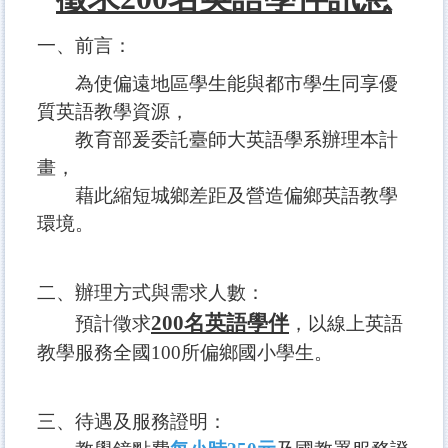
高教深耕 Sprout Project
一、前言：
產學合作 Industry Cooperation
為使偏遠地區學生能與都市學生同享優
校友專區 Alumni
質英語教學資源，
應外月報 NTUBulletin
教育部爰委託臺師大英語學系辦理本
計
全校行事曆 Calendar
畫，
藉此縮短城鄉差距及營造偏鄉英語教學
會議紀錄查詢 Minutes
環境。
失物招領 Lost & Found
徵才
二、辦理方式與需求人數：
200名英語學伴
預計徵求
，以線上英語
教學服務全國100所偏鄉國小學生。
三、待遇及服務證明：