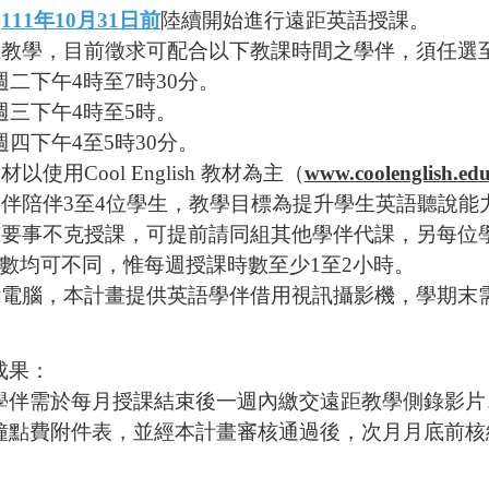
於
111年10月31日前
陸續開始進行遠距英語授課。
遠距教學，目前徵求可配合以下教課時間之學伴，須任選
二下午4時至7時30分。
三下午4時至5時。
四下午4至5時30分。
材以使用Cool English 教材為主（
www.coolenglish.ed
位學伴陪伴3至4位學生，教學目標為提升學生英語聽說能
另有要事不克授課，可提前請同組其他學伴代課，另每位
均可不同，惟每週授課時數至少1至2小時。
自備電腦，本計畫提供英語學伴借用視訊攝影機，學期末
成果：
學伴需於每月授課結束後一週內繳交遠距教學側錄影片
費附件表，並經本計畫審核通過後，次月月底前核