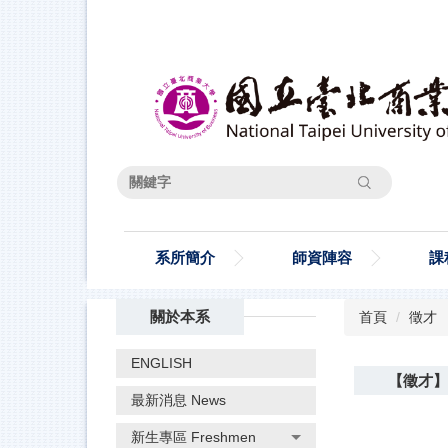
跳
到
主
要
內
容
區
搜尋
系所簡介
師資陣容
課
關於本系
首頁
徵才
ENGLISH
【徵才】
最新消息 News
新生專區 Freshmen