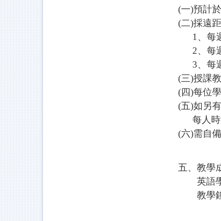
(一)預計
(二)採
1、每週
2、每週
3、每週
(三)授課教
(四)每
(五)如
每人時數
(六)需
五、教學
英語
教學鐘點