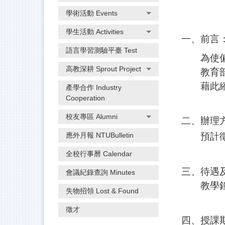
學術活動 Events
學生活動 Activities
一、前言
語言學習測驗平臺 Test
為使偏遠
高教深耕 Sprout Project
教育部爰
藉此縮短
產學合作 Industry
Cooperation
校友專區 Alumni
二、辦理
應外月報 NTUBulletin
預計徵
全校行事曆 Calendar
三、待遇
會議紀錄查詢 Minutes
教學鐘
失物招領 Lost & Found
徵才
四、
授課