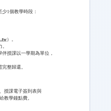
至少1個教學時段：
u.tw
）。
力。
學伴授課以一學期為單位，
需完整歸還。
、授課電子簽到表與
給教學鐘點費。