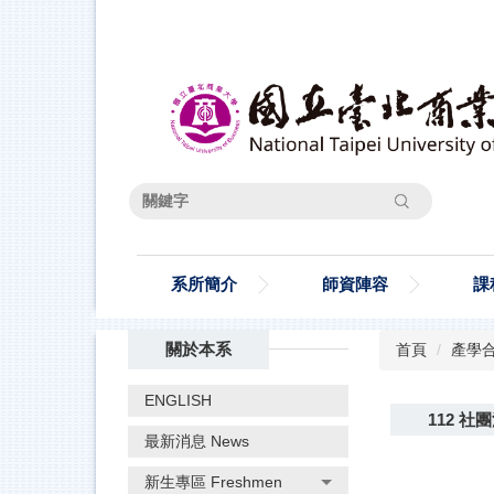
跳
到
主
要
內
容
區
搜尋
系所簡介
師資陣容
課
關於本系
首頁
產學合作 
ENGLISH
112 
最新消息 News
新生專區 Freshmen