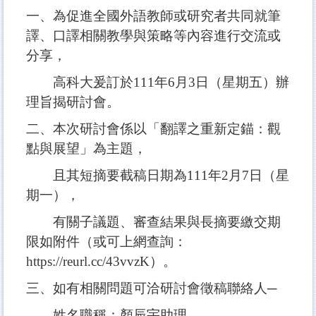
一、為促進全國外語教師或研究者共同就筆
譯、口譯相關教學與策略等內容進行交流或
分享，
高科大爰訂於111年6月3日（星期五）辦
理旨揭研討會。
二、本次研討會係以「翻譯之重新定錨：觀
點與展望」為主題，
且其短摘要截稿日期為111年2月7日（星
期一），
有關子議題、審查結果與長摘要繳交期
限如附件（或可上網查詢：
https://reurl.cc/43vvzK）。
三、如有相關問題可洽研討會徵稿聯絡人─
姓名職稱：
顏辰宇助理