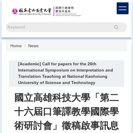
Jump
to
the
main
Search
content
block
Home
News
[Academic] Call for papers for the 26th
International Symposium on Interpretation and
Translation Teaching at National Kaohsiung
University of Science and Technology
國立高雄科技大學「第二
十六屆口筆譯教學國際學
術研討會」徵稿啟事訊息