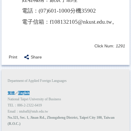
電話：(07)601-1000分機35902
電子信箱：f108132105@nkust.edu.tw。
Click Num:
1291
Print
Share
Department of Applied Foreign Languages
繁體
／
English
National Taipei University of Business
TEL：886-2-2322-6419
Email：ntubafl@ntub.edu.tw
No.321, Sec. 1, Jinan Rd., Zhongzheng District, Taipei City 100, Taiwan
(R.O.C.)