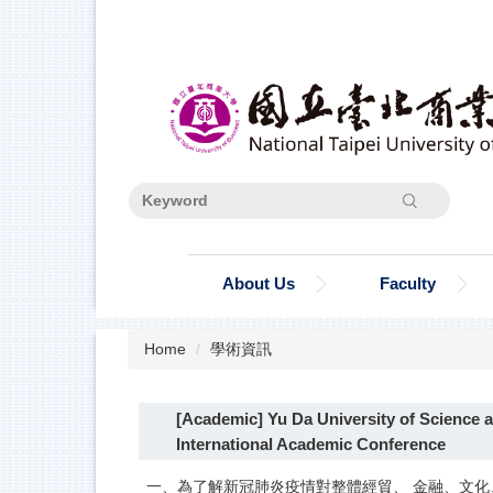
Jump
to
the
main
content
block
Search
About Us
Faculty
Home
學術資訊
[Academic] Yu Da University of Science 
International Academic Conference
一、為了解新冠肺炎疫情對整體經貿、 金融、文