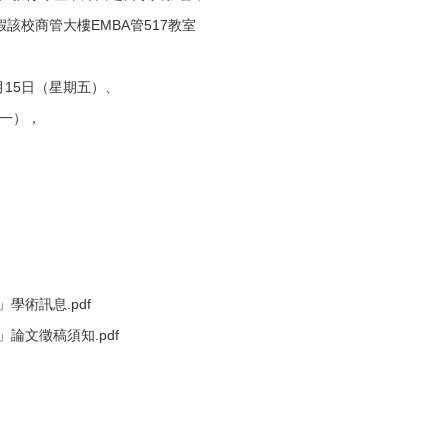
該校商管大樓EMBA管517教室
月15日（星期五）、
一），
學術訊息.pdf
論文徵稿須知.pdf