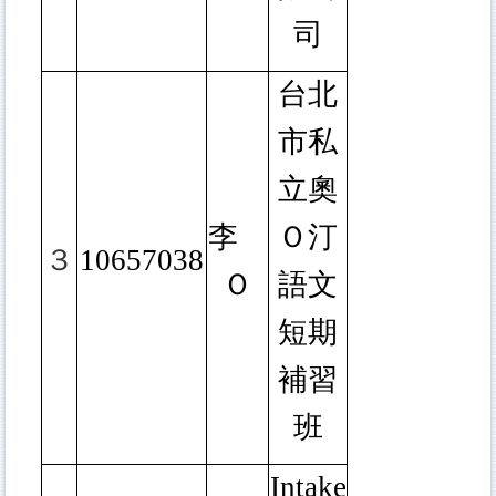
司
台北
市私
立奧
李
Ｏ汀
３
10657038
Ｏ
語文
短期
補習
班
Intake