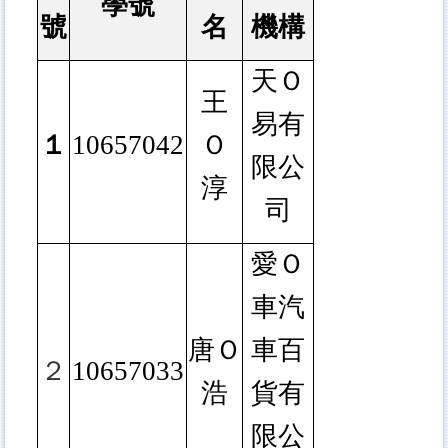
學號
號
名
機構
天Ｏ
王
易有
１
10657042
Ｏ
限公
淳
司
愛Ｏ
車汽
唐Ｏ
車百
２
10657033
浩
貨有
限公