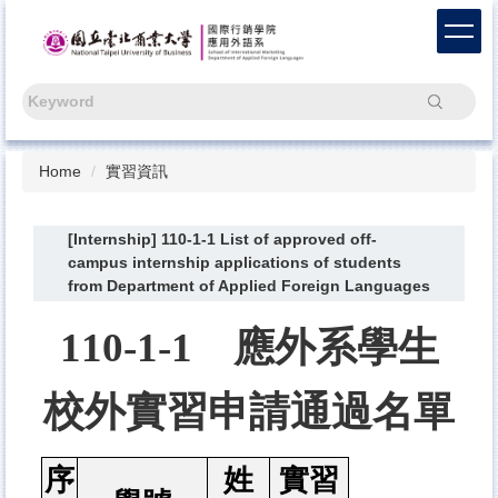
Jump
to
the
main
Search
content
block
Home
實習資訊
[Internship] 110-1-1 List of approved off-
campus internship applications of students
from Department of Applied Foreign Languages
110-1-1
應外系學生
校外實習申請通過名單
序
姓
實習