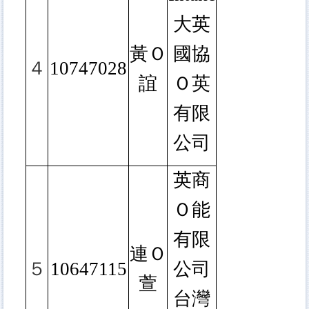
大英
黃Ｏ
國協
４
10747028
誼
Ｏ英
有限
公司
英商
Ｏ能
有限
連Ｏ
５
10647115
公司
萱
台灣