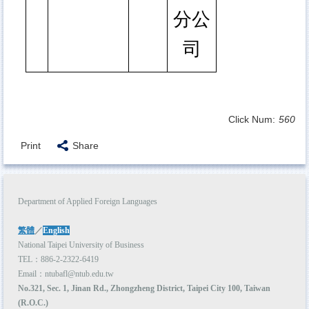
分公
司
Click Num:
560
Print
Share
Department of Applied Foreign Languages
繁體
／
English
National Taipei University of Business
TEL：886-2-2322-6419
Email：ntubafl@ntub.edu.tw
No.321, Sec. 1, Jinan Rd., Zhongzheng District, Taipei City 100, Taiwan
(R.O.C.)