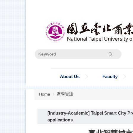
Jump
to
the
main
content
block
Search
About Us
Faculty
Home
產學資訊
[Industry-Academic] Taipei Smart City P
applications