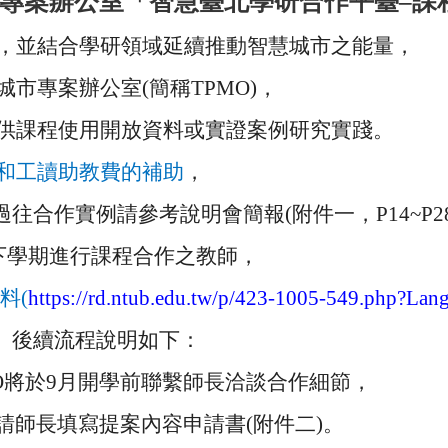
專案辦公室「智慧臺北學研合作平臺–課
，
並結合學研領域延續推動智慧城市之能量，
市專案辦公室(簡稱TPMO)，
供課程使用開放資料或實證案例研究實踐。
和工讀助教費的補助
，
過往合作實例請參考說明會簡報(附件一，P14~
P2
或下學期進行課程合作之教師，
料(
https://rd.
ntub.edu.tw/p/423-1005-549.
php?Lang
。後續流程說明如下：
O將於
9
月開學前聯繫師長洽談合作
細節，
師長填寫提案內容申請書(附件
二)。