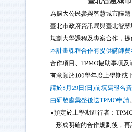
臺北智慧城市
為擴大公民參與智慧城市議題
臺北市政府資訊局與臺北智慧城
規劃大學課程及專案合作，
提
本計畫課程合作
有提供講師費
合作項目、TP
MO協助事項及
有意願於100學年度上學期
請於
8
月29日(日)前填寫報名資
由研發處彙整後送TPMO申請
●
預定於上學期進行者：TPM
形成明確的合作規劃後，再請