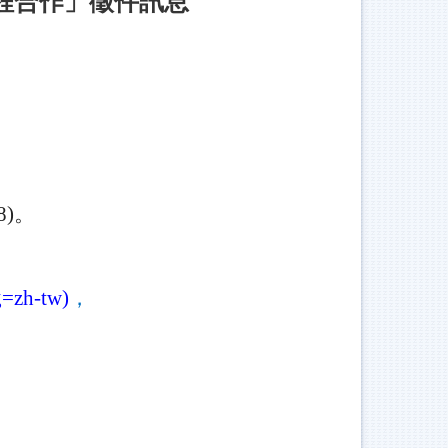
程合作」徵件訊息
8)。
=zh-tw)
，