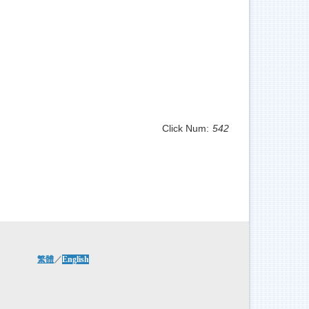
Click Num:
542
繁體
／
English