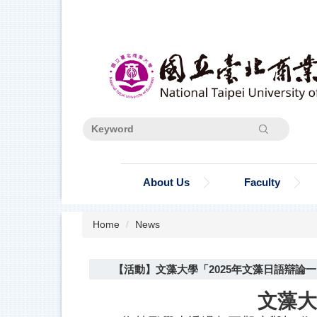
Jump
to
the
main
content
block
Search
About Us
Faculty
Home
News
【活動】文藻大學「2025年文藻日語辯論
文藻大