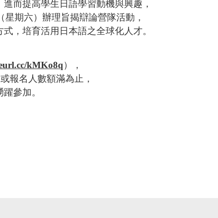
，進而提高學生日語學習動機與興趣，
（星期六）辦理旨揭辯論營隊活動，
式，培育活用日本語之全球化人才。
/reurl.cc/kMKo8q
），
日或報名人數額滿為止，
躍參加。